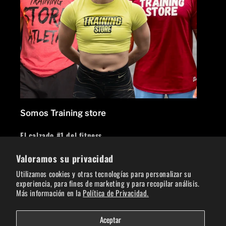
Somos Training store
El calzado #1 del fitness
Valoramos su privacidad
Facebook
Instagram
Utilizamos cookies y otras tecnologías para personalizar su
experiencia, para fines de marketing y para recopilar análisis.
Crea tu cuenta
Más información en la
Política de Privacidad.
Correo electrónico
Aceptar