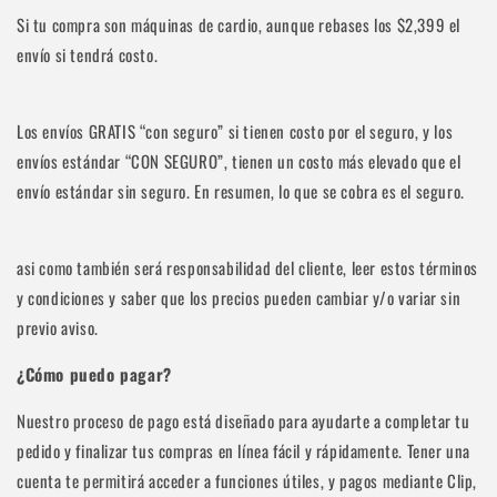
Si tu compra son máquinas de cardio, aunque rebases los $2,399 el
envío si tendrá costo.
Los envíos GRATIS “con seguro” si tienen costo por el seguro, y los
envíos estándar “CON SEGURO”, tienen un costo más elevado que el
envío estándar sin seguro. En resumen, lo que se cobra es el seguro.
asi como también será responsabilidad del cliente, leer estos términos
y condiciones y saber que los precios pueden cambiar y/o variar sin
previo aviso.
Se requiere iniciar sesión
¿Cómo puedo pagar?
Inicie sesión en su cuenta para agregar productos a su lista
de deseos y ver los artículos guardados anteriormente.
Nuestro proceso de pago está diseñado para ayudarte a completar tu
pedido y finalizar tus compras en línea fácil y rápidamente. Tener una
Acceso
cuenta te permitirá acceder a funciones útiles, y pagos mediante Clip,