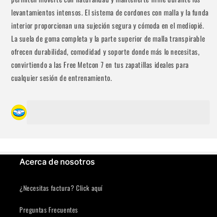
2
la cantidad de meses
y confirma.
levantamientos intensos. El sistema de cordones con malla y la funda
Paga mes a mes
con saldo disponible,
3
débito u otros medios.
interior proporcionan una sujeción segura y cómoda en el mediopié.
La suela de goma completa y la parte superior de malla transpirable
Crédito sujeto a aprobación.
ofrecen durabilidad, comodidad y soporte donde más lo necesitas,
¿Tienes dudas? Consulta nuestra
Ayuda.
convirtiendo a las Free Metcon 7 en tus zapatillas ideales para
Se requiere iniciar sesión
cualquier sesión de entrenamiento.
Inicie sesión en su cuenta para agregar productos a su lista
de deseos y ver los artículos guardados anteriormente.
Acceso
Acerca de nosotros
¿Necesitas factura? Click aquí
Preguntas Frecuentes