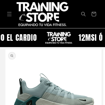
Ir
directamente
al contenido
Carrito
 EL CARDIO
12MSI Ó -
Ir
directamente
a la
información
del producto