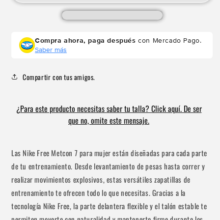
Compra ahora, paga después
con Mercado Pago.
Saber más
Compartir con tus amigos.
¿Para este producto necesitas saber tu talla? Click aquí. De ser
que no, omite este mensaje.
Las Nike Free Metcon 7 para mujer están diseñadas para cada parte
Compra ahora y paga a meses
de tu entrenamiento. Desde levantamiento de pesas hasta correr y
sin tarjeta de crédito
realizar movimientos explosivos, estas versátiles zapatillas de
entrenamiento te ofrecen todo lo que necesitas. Gracias a la
Agrega tu producto al carrito y
elige
tecnología Nike Free, la parte delantera flexible y el talón estable te
1
pagar con Meses sin Tarjeta.
En tu cuenta de Mercado Pago,
elige
permiten moverte con naturalidad y mantenerte firme durante los