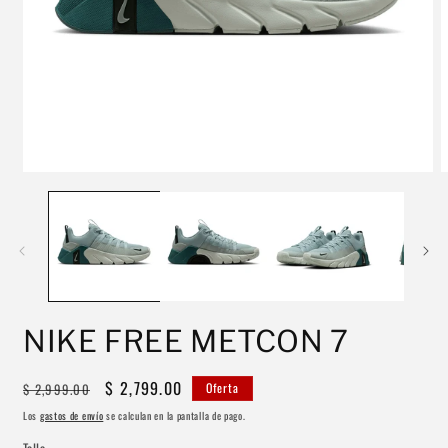
Abrir
A
elemento
e
multimedia
m
1
2
en
e
una
u
ventana
v
modal
m
NIKE FREE METCON 7
Precio
Precio
$ 2,799.00
$ 2,999.00
Oferta
habitual
de
Los
gastos de envío
se calculan en la pantalla de pago.
oferta