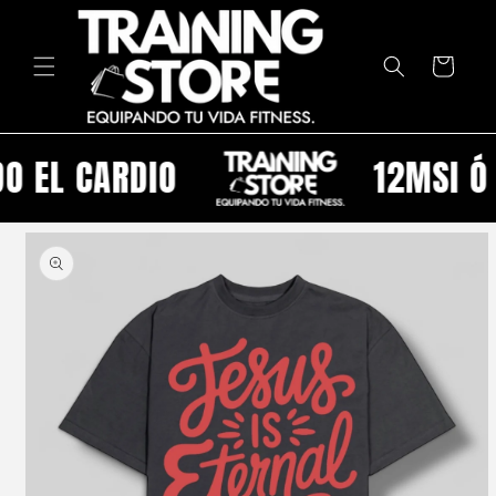
Ir
directamente
al contenido
Carrito
 EL CARDIO
12MSI Ó 
Ir
directamente
a la
información
del producto