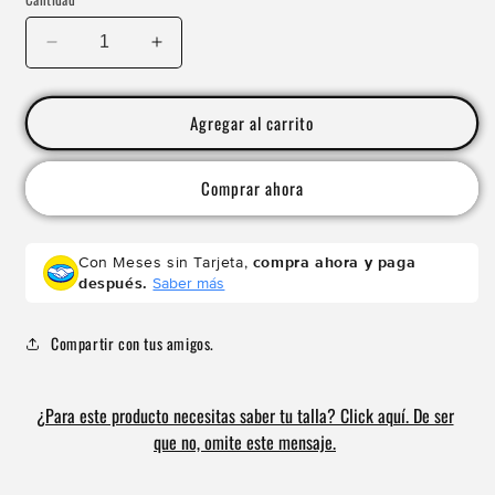
Reducir
Aumentar
cantidad
cantidad
para
para
Playera
Playera
Agregar al carrito
OVERSIZE
OVERSIZE
Jesús
Jesús
Comprar ahora
is
is
eternal
eternal
Con Meses sin Tarjeta,
compra ahora y paga
después.
Saber más
Compartir con tus amigos.
¿Para este producto necesitas saber tu talla? Click aquí. De ser
que no, omite este mensaje.