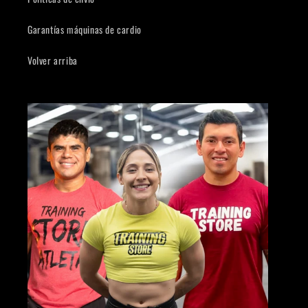
Garantías máquinas de cardio
Compra ahora y paga a meses
sin tarjeta de crédito
Volver arriba
Agrega tu producto al carrito y
elige
1
pagar con Meses sin Tarjeta.
En tu cuenta de Mercado Pago,
elige
2
la cantidad de meses
y confirma.
Paga mes a mes
con saldo disponible,
3
débito u otros medios.
Crédito sujeto a aprobación.
¿Tienes dudas? Consulta nuestra
Ayuda.