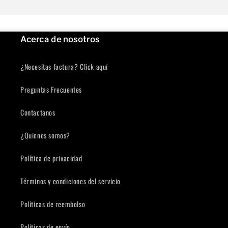
Se requiere iniciar sesión
Inicie sesión en su cuenta para agregar productos a su lista
de deseos y ver los artículos guardados anteriormente.
Acerca de nosotros
Acceso
¿Necesitas factura? Click aquí
Preguntas Frecuentes
Contactanos
¿Quienes somos?
Política de privacidad
Términos y condiciones del servicio
Políticas de reembolso
Políticas de envío