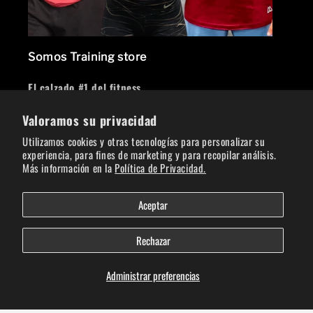
Somos Training store
El calzado #1 del fitness
Valoramos su privacidad
Facebook
Instagram
Utilizamos cookies y otras tecnologías para personalizar su
experiencia, para fines de marketing y para recopilar análisis.
Crea tu cuenta
Más información en la
Política de Privacidad.
Correo electrónico
Aceptar
Facebook
Instagram
Rechazar
Administrar preferencias
Formas
Lista de deseos
de