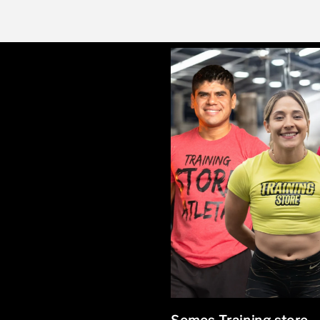
A
1
M
E
2
c
P
3
o