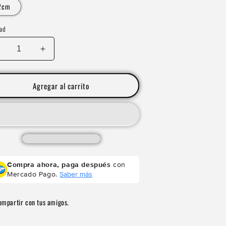
2cm
ad
educir
Aumentar
antidad
cantidad
ara
para
RAD
RAD
Agregar al carrito
MALLOW
MALLOW
CLOUD
CLOUD
GRAY
GRAY
Compra ahora, paga después
con
Mercado Pago.
Saber más
ompartir con tus amigos.