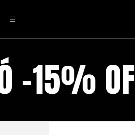
Ir
directamente
al contenido
 -15% OFF
Ir
directamente
a la
información