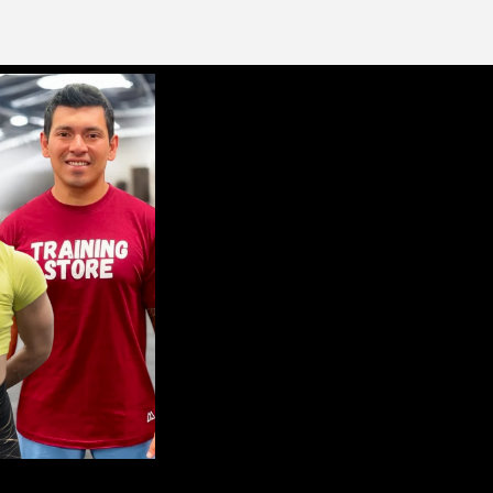
grega tu producto al carrito y
elige pagar con
eses sin Tarjeta.
n tu cuenta de Mercado Pago,
elige la
antidad de meses
y confirma.
aga mes a mes
con saldo disponible, débito u
tros medios.
Crédito sujeto a aprobación.
¿Tienes dudas? Consulta nuestra
Ayuda.