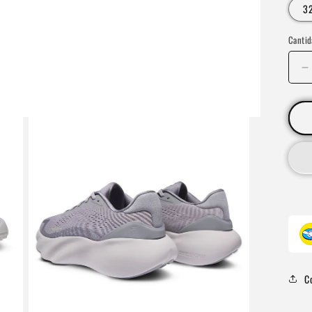
3
Cantid
R
c
p
C