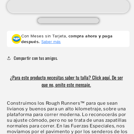
-
-
EARTH
EARTH
+
+
WHITE
WHITE
Con Meses sin Tarjeta,
compra ahora y paga
después.
Saber más
Compartir con tus amigos.
¿Para este producto necesitas saber tu talla? Click aquí. De ser
que no, omite este mensaje.
Compra ahora y paga a meses
sin tarjeta de crédito
Construimos los Rough Runners™ para que sean
livianos y buenos para un alto kilometraje, sobre una
Agrega tu producto al carrito y
elige
plataforma para correr moderna. Lo reconocerás por
1
pagar con Meses sin Tarjeta.
su ajuste cómodo, pero no se trata de unas zapatillas
En tu cuenta de Mercado Pago,
elige
normales para correr. En las Fuerzas Especiales, nos
2
la cantidad de meses
y confirma.
movíamos por el pavimento y por los senderos de los