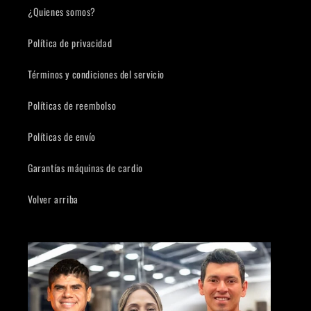
¿Quienes somos?
Política de privacidad
Términos y condiciones del servicio
Políticas de reembolso
Políticas de envío
Garantías máquinas de cardio
Volver arriba
Compra ahora y paga a meses
sin tarjeta de crédito
Agrega tu producto al carrito y
elige
1
pagar con Meses sin Tarjeta.
En tu cuenta de Mercado Pago,
elige
2
la cantidad de meses
y confirma.
Paga mes a mes
con saldo disponible,