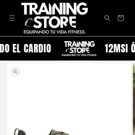
Ir
directamente
al contenido
Carrito
O EL CARDIO
12MSI Ó 
Ir
directamente
a la
información
del producto