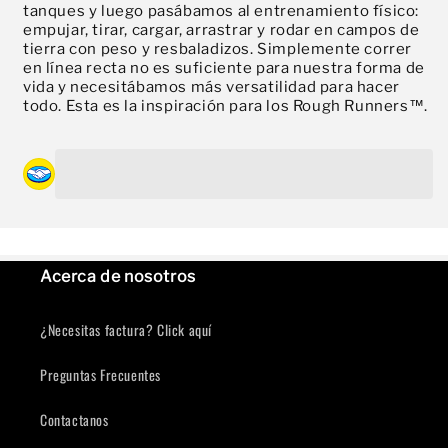
Paga mes a mes
con saldo disponible,
tanques y luego pasábamos al entrenamiento físico:
3
débito u otros medios.
empujar, tirar, cargar, arrastrar y rodar en campos de
tierra con peso y resbaladizos. Simplemente correr
en línea recta no es suficiente para nuestra forma de
Crédito sujeto a aprobación.
vida y necesitábamos más versatilidad para hacer
¿Tienes dudas? Consulta nuestra
Ayuda.
todo. Esta es la inspiración para los Rough Runners™.
Se requiere iniciar sesión
Inicie sesión en su cuenta para agregar productos a su lista
de deseos y ver los artículos guardados anteriormente.
Acceso
Acerca de nosotros
¿Necesitas factura? Click aquí
Preguntas Frecuentes
Contactanos