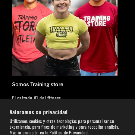
3
débito u otros medios.
Crédito sujeto a aprobación.
¿Tienes dudas? Consulta nuestra
Ayuda.
Somos Training store
El calzado #1 del fitness
Valoramos su privacidad
Facebook
Instagram
Utilizamos cookies y otras tecnologías para personalizar su
experiencia, para fines de marketing y para recopilar análisis.
Crea tu cuenta
Más información en la
Política de Privacidad.