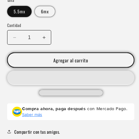
Talla
5.5mx
6mx
Cantidad
Reducir
Aumentar
cantidad
cantidad
para
para
TYR
TYR
Agregar al carrito
L-
L-
1
1
Lifter
Lifter
Compra ahora, paga después
con Mercado Pago.
Saber más
Compartir con tus amigos.