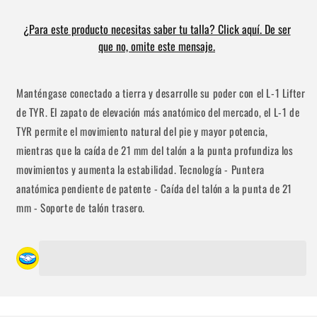
¿Para este producto necesitas saber tu talla? Click aquí. De ser
que no, omite este mensaje.
Manténgase conectado a tierra y desarrolle su poder con el L-1 Lifter
de TYR. El zapato de elevación más anatómico del mercado, el L-1 de
Compra ahora y paga a meses
TYR permite el movimiento natural del pie y mayor potencia,
sin tarjeta de crédito
mientras que la caída de 21 mm del talón a la punta profundiza los
movimientos y aumenta la estabilidad. Tecnología - Puntera
Agrega tu producto al carrito y
elige
1
anatómica pendiente de patente - Caída del talón a la punta de 21
pagar con Meses sin Tarjeta.
En tu cuenta de Mercado Pago,
elige
mm - Soporte de talón trasero.
2
la cantidad de meses
y confirma.
Paga mes a mes
con saldo disponible,
3
débito u otros medios.
Crédito sujeto a aprobación.
¿Tienes dudas? Consulta nuestra
Ayuda.
Se requiere iniciar sesión