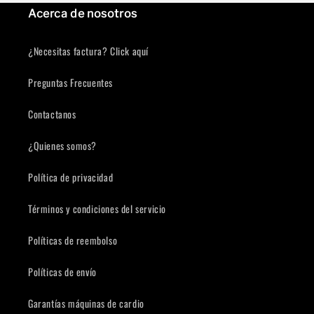
Acerca de nosotros
Inicie sesión en su cuenta para agregar productos a su lista
de deseos y ver los artículos guardados anteriormente.
¿Necesitas factura? Click aquí
Acceso
Preguntas Frecuentes
Contactanos
¿Quienes somos?
Política de privacidad
Términos y condiciones del servicio
Políticas de reembolso
Compra ahora y paga a meses
sin tarjeta de crédito
Políticas de envío
Garantías máquinas de cardio
Agrega tu producto al carrito y
elige
1