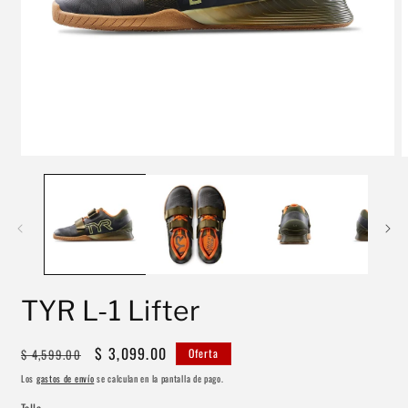
Abrir
A
elemento
e
multimedia
m
1
2
en
e
una
u
ventana
v
modal
m
TYR L-1 Lifter
Precio
Precio
$ 3,099.00
$ 4,599.00
Oferta
habitual
de
Los
gastos de envío
se calculan en la pantalla de pago.
oferta