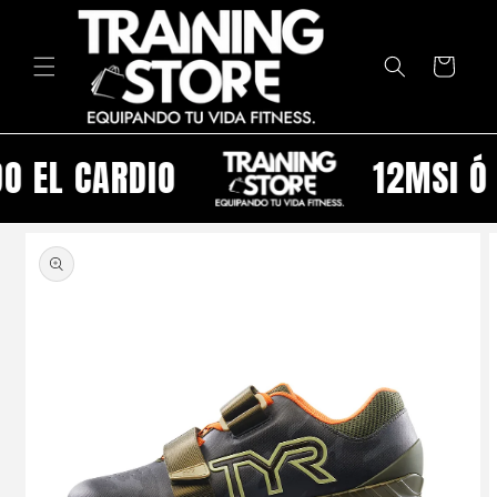
Ir
directamente
al contenido
Carrito
O EL CARDIO
12MSI Ó 
Ir
directamente
a la
información
del producto